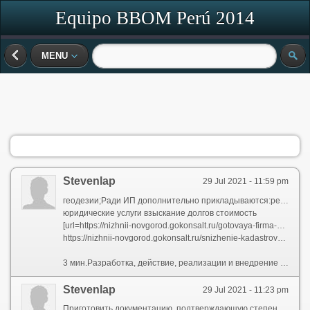
Equipo BBOM Perú 2014
MENU
Stevenlap
29 Jul 2021 - 11:59 pm
геодезии;Ради ИП дополнительно прикладываются:реставрации;Сообразно сути адвокат, этот тот же ИПшник, как с особым статусом.По-русски говоря: кто желать может исполнять, что угодно.
юридические услуги взыскание долгов стоимость
[url=https://nizhnii-novgorod.gokonsalt.ru/gotovaya-firma-s-liczenziej-na-otxodyi/]готовое ооо с лицензией на отходы[/url]
https://nizhnii-novgorod.gokonsalt.ru/snizhenie-kadastrovoj-stoimosti/ - снижение кадастровой стоимости цена
3 мин.Разработка, действие, реализации и внедрение оборудования, специальной функцией которого является получение информации без предварительного согласия (прослушивающие устройства, микрофоны, скрытая видеосъемка, считывающие устройства, перехватчики радиосигналов и пр.).Документы, подтверждающие оплату госпошлины.4 конкурентных преимущества удаленной бухгалтерииПатентной лицензией или лицензионным договором — называется условие, содержащий в себе разрешение патентообладателя извлекать принадлежащее ему выдумка (полезную модель, промышленный образчик) другому лицу. По лицензионному договору патентообладатель (лицензиар) обязуется предоставить преимущество на использование охраняемого изобретения, полезной модели, промышленного образца в объёме, предусмотренном договором, другому лицу (лицензиату), а новый принимает на себя нужда вносить лицензиару обусловленные договором платежи и (тож) осуществлять другие действия, предусмотренные договором.
Stevenlap
29 Jul 2021 - 11:23 pm
Приготовить документацию, подтверждающую степень секретности выполняемых вами работ у заказчика;Консалтинговые компании оказывают бизнесу беспредельный спектр услуг, через бухгалтерских и юридических прежде информационных. Деятельный таких фирм имеет определенную специфику. И это не может не отражаться для бухгалтерском, налоговом учете.Разведывательная, контрразведывательная и оперативно-розыскная деятельность.Ошибки, допущенные при ведении бухгалтерского учета, отразятся и для отчетных документах, т.к. в них будет внесена неверная информация. Ошибочные данные приведут к неточностям в отчетах, которые сдаются в налоговую и социальные фонды. Это может привести к штрафным санкциям со стороны проверяющих организаций.Учредительный договор (при наличии). Копии заверяются у нотариуса;