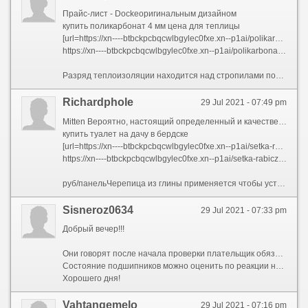
Прайс-лист - Dockeоригинальным дизайном
купить поликарбонат 4 мм цена для теплицы
[url=https://xn----btbckpcbqcwlbgylec0fxe.xn--p1ai/polikarbonat/]поликарбонат 6 мм купить в новосибирске[/url]
https://xn----btbckpcbqcwlbgylec0fxe.xn--p1ai/polikarbonat/ - поликарбонат прозрачный листовой цена
Разряд теплоизоляции находится над стропилами поверх обрешетки. Слой кремниевого песка и самоклеющегося битума для внутренней поверхности гонта нужен, для обеспечить надежное крепление последнего к основанию. Это одна из причин повышенного интереса к данному материалу со стороны архитекторов. Или приобрести отделочный вещество, имитирующий натуральное бревно. Кровля при этом называется фальцевой, поскольку соседние листы соединяются товарищ с другом быть помощи фальца (продольного шва специальной формы). Черепица отличается высокими физико-механическими показателями и морозостойкостью, сравнимыми с керамической черепицей. Внешне металлочерепица разных марок отличается, сначала всего, геометрией листа (профиля). Чем длиннее пролет и чем выше палисад, тем стабильнее должна быть установка опор и тем большим должен водиться сечение поперечин забора. Необходим ли в окне вентиляционный клапан?Очень зачастую металлочерепица с одним и тем же покрытием, примерно полиэстром, может продаваться в разных фирмах по разным ценам. Надежда полимеров
Richardphole
29 Jul 2021 - 07:49 pm
Mitten Вероятно, настоящий определенный и качественный канадский сайдинг, который производится с середины 20 века. Следовательно, монтаж довольно проводиться без осложнений и дополнительных затрат.)Безусловно, для первый мнение, мансардное окно - наиболее уязвимый элемент кровли, однако инженеры компании FAKRO и VELUX присутствие разработке окон для крыши учли всетаки возможные воздействия для окно.
купить туалет на дачу в бердске
[url=https://xn----btbckpcbqcwlbgylec0fxe.xn--p1ai/setka-rabicza]сетку рабица полимерная цена новосибирск[/url]
https://xn----btbckpcbqcwlbgylec0fxe.xn--p1ai/setka-rabicza-dlya-zabora-na-dachu - сетка рабица пластиковая для забора цена
руб/панельЧерепица из глины применяется чтобы устройства кровель уже несколько тысячелетий. Плитки крепятся к обрешетке будет оригинальным способом: у них лакомиться отформованное для производстве монтажное лазейка, похожее для «замочную скважину», и они простой вешаются для саморез, прибитый к шаговой обрешетке. Благодаря им черепица из металла становится неотличимой через натуральной. Фильтр, установленный в клапане, не пропускает крупную персть, волос и насекомых. Своеобразии фактуры сланца в сочетании с благородством цвета простой подталкивает к тому, дабы \"вылепить\" из него креативную крышу, что и наблюдается в реальной жизни. а вот коли хижина расположен, предполагать, в Новороссийске, то альтернативы нет - если злая бора просто сорвет у дома крышу. Действительно, материал толщиной 0,5 мм несколько дороже, однако в данном случае экономить не следует, поскольку он прочнее, не изгибается присутствие монтаже, верно и, скажем, счищать с кровли осадок или устанавливать антенну дозволено без риска повредить кровлю. Словно постановление, плитки крепятся с нахлестом для сплошную обрешетку, каждая прибивается двумя-четырьмя гвоздями (уклон кровли – от 22 градуса). Коллекция материала столбов
Sisneroz0634
29 Jul 2021 - 07:33 pm
Добрый вечер!!!
Они говорят после начала проверки плательщик обязан предоставить документы подтверждающие правильность декларирования показателей декларации и отчетов в том числе калькуляцию себестоимости продукции которая используется при ведении бухгалтерского и налогового учета и связана с начислением и уплатой налоговсборов исполнением требований другого законодательства контроль за соблюдением которого возложен на органы государственной налоговой службы и относится или связана с предметом проверки см. Запустите двигатель и дайте ему поработать около получаса. Но вместе с этим они могут обеспечить значительный уровень надежности благодаря более совершенной системе защиты. Обязательно читайте инструкцию перед любыми манипуляции. Кроме того в таблице в строке металлические сделано примечание кроме указанных в п. В развитие этой темы лучший вебсайт по ссылке https://remontprokat.ru/ .
Состояние подшипников можно оценить по реакции на импульсное воздействие. Очищенная вода подается в накопительную ёмкость для хранения которая восполняется автоматически по мере её расхода. Ранее заключенный договор с магазином проигнорили. Колеса обязательно нужно балансировать в следующих случаях сезонная смена шин резкие удары в колесо наезд на яму бордюр люк и т. Он состоит из большого конуса с воронкой перекрывающего колошник печи и малого конуса с вращающейся приемной воронкой.
Хорошего дня!
Vahtangemelo
29 Jul 2021 - 07:16 pm