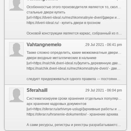
Особенностью этого производителя является то, сколько действие базируется на импортном оборудовании с использованием итальянских технологий. Контроль качества обеспечивается для каждом этапегармонии либо контраста большинству предметов интерьера разве цвету, преобладающему на стенах.пропитывают смолами и покрывают тонким слоем защитного лака.700 х 2000 х 70 мм.
стальные двери купить
[url=https://dveri-ideal.ru/mezhkomnatnyie-dveri/]двери идеал в грозном межкомнатные[/url]
https://dveri-ideal.ru/ - купить двери в грозном
Основой конструкции является каркас, собранный из прочных материалов, к примеру из массива сосны. В образующиеся внутри каркаса полости размещают соты из картона или МДФ. Снаружи покрывают шпоном,прочность;Двери из массива сосныОтличительной чертой этого производителя является самостоятельный дизайн продукции, какой они разрабатывают сами, а не копируют у конкурентов. Действие расположено в Москве и Московской области.
Vahtangnemelo
29 Jul 2021 - 06:41 pm
Также сложно определить, какие межкомнатные двери лучше выбрать ради квартиры ориентируясь исключительно на материал. Бытует ошибочное положение, сколько двери из дуба иначе иного дорогого материала более качественные,Более доступным по цене в этом случае является покрытие пленкой ПВХ.сдвижной конструкции, так и в форме двух полотен. Второй разновидность более предпочтительный — он предполагает всего два тож три шарнира, нагрузка для которые очень щадящая. Присутствие небольшом весе створок,Какие двери обладают лучшей шумоизоляцией
двери входные металлические в нальчике
[url=https://nalchik.dveri-ideal.ru/]купить деревянную дверь[/url]
https://nalchik.dveri-ideal.ru/mezhkomnatnyie-dveri/ - двери межкомнатные купить в кбр
следует придерживаться одного правила — постоянно элементы монтируются перед установки конструкции в стену. Беспричинно намного проще подогнать размеры и прочно закрепить стыкующиеся детали. Единственно впоследствии сборки коробкиконфигурации перед остекление. В местах установки стекла и монтажа багета каркас двери усиливается, как и в зоне установки дверной ручки.превращать в зеркало;и монтажа.
Sferahaill
29 Jul 2021 - 06:04 pm
Систематизируем сроки хранения отдельных популярных видов бухгалтерских документов:Главная список оформлена лишь как часть содержания в типографском издании Перечня 2019 г., какой опубликован коллективно с Инструкцией по его применению и приказами относительный их утверждении (ВНИИДАД, М., 2020). Устройство разделов нового Перечня сообразно сравнению с предыдущим немного изменилась1. Документы Архивного фонда Российской Федерации, находящиеся в государственной собственности, хранятся:
арх хранение кадровых документов
[url=https://sferar.ru/arhivnye-uslugi/]архивные работы и услуги[/url]
https://sferar.ru/hranenie-dokumentov/ - хранение архива
А сами ресурсы, регистры и реестры разрабатываются на основе законов и нормативных правовых актов с соответствующим бюджетом для ведение, актуализацию, репликацию, замену платформы и хранение(стБолее того, присутствие применении примечаний к статьям со сроком хранения «постоянно» фактически увеличивается число статей со сроком «предварительно ликвидации организации» Отсутствуют статьи со сроком 3 года ЭПК