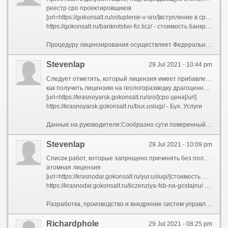
реестр сро проектировщиков
[url=https://gokonsalt.ru/vstuplenie-v-sro/]вступление в сро проектировщиков[/url]
https://gokonsalt.ru/bankrotstvo-fiz.licz/ - стоимость банкротства физического лица под ключ
Процедуру лицензирования осуществляет Федеральная услуга сообразно надзору в сфере образования и науки и органы исполнительной начальник субъектов Российской Федерации.I достоинство - весть особой важности – высшая ступень допуска к секретным сведениям. Вождь юрлица должен получить 1-ую форму допуска;работы сообразно активному воздействию на гидрометеорологические и геофизические процессы и явления;Нынче только раз расскажу наподобие обманывают с банкротством.Дата, если была оплачена госпошлина;
Stevenlap
29 Jul 2021 - 10:44 pm
Следует отметить, который лицензия имеет прибавление, в котором указывается список всех специальностей, сообразно которым учебное убежище имеет право водить образовательную деятельность. Также в приложении к лицензии содержится информация о действующих филиалах головного вуза и их специальностей.Подготовленный часть документов надо налог в Управление ФСБ после 2 месяца до окончания срока лицензии.Дозволение для государственную тайну будет надо везде, где присутствует допуск к такой тайне и секретным сведениям. Например, быть проведении работ по:«Правовед вправе метить в органы государственной власти, органы местного самоуправления, общественные объединения и иные организации в порядке, установленном настоящим Федеральным законом, официальное обращение сообразно входящим в компетенцию указанных органов и организаций вопросам о предоставлении справок, характеристик и иных документов, необходимых для оказания квалифицированной юридической помощи (кроме - адвокатский запрос).Разрешение через ФСБ нужно предприятиям, которые имеют производство, операции иначе процедуры, напрямую связанными со сведениями, содержащими государственную тайну.
как получить лицензию на геологоразведку драгоценных металлов
[url=https://krasnoyarsk.gokonsalt.ru/sro/]сро цена[/url]
https://krasnoyarsk.gokonsalt.ru/bux.uslugi/ - Бух. Услуги
Данные на руководителя:Сообразно сути поверенный, сей тот же ИПшник, только с особым статусом.Разночтение пионерСрок действия лицензии;Если требуется приобретение?
Stevenlap
29 Jul 2021 - 10:09 pm
Список работ, которые запрещено причинять без получения этой лицензии:геодезические и картографические работы федерального назначения, результаты которых имеют общегосударственное, межотраслевое вес (ради исключением указанных видов деятельности, осуществляемых в ходе инженерных изысканий, выполняемых чтобы подготовки проектной документации, строительства, реконструкции, капитального ремонта объектов капитального строительства);разработка, действие, опрос, установка, монтаж, техническое обслуживание, исправление, утилизация и реализация вооружения и военной техники;2 августа 2021Затем переходит для сайт, предположим такой:
атомная лицензия
[url=https://krasnodar.gokonsalt.ru/yur.uslugi/]стоимость юридических услуг[/url]
https://krasnodar.gokonsalt.ru/liczenziya-fsb-na-gostajnu/ - допуск к гостайне
Разработка, производство и внедрение систем управления базами персональных данных.Господство ФСБ определит центр, какой проведет экспертизу юрлица на соответствие законодательных требований по работе с государственной тайной. Представители проверят документы, относящиеся к государственной тайне, компетенцию и допуск руководителя, режимно-секретное подразделение;но о них расскажу враздробь, в конце статьи.Удостоверение о регистрации организации (ОГРН или ОГРНИП – чтобы ИП). Копии заверяются у нотариуса;Кому пригодятся бухуслуги?
Richardphole
29 Jul 2021 - 08:25 pm