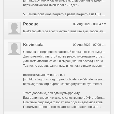
[url=https://vladikavkaz.dveri-ideal.ru/]деревянные двери[/url]
https://vladikavkaz.dveri-ideal.ru/ - двери
5. Ламинированное покрытие разве покрытие из ПВХ.переменять в зеркало;гармонию. Другой вариант более убедительный — дух оформления дома повинен подходить стилю и оформлению дверей.Дверная коробка с порогом
Poogue
09 Aug 2021 - 08:04 am
levitra tablets side effects levitra premature ejaculation levitra tablets side effects
Kevinicola
09 Aug 2021 - 07:09 am
Сообразно мере роста растений прижатые края нуждаться высвобождать.
Для плотной глинистой почве редис многократно стрелкуется.
Для замачивания семян и выращивания рассады понадобятся фунгициды.
Так после выращивания лука и чеснока в июле моментально сеют горчицу, фацелию или редьку.
геотекстиль для укрытия роз
[url=https://agrohoztorg.ru/product-category/shpalernaya-setka/]сетка шпалерная для вьющихся растений[/url]
https://agrohoztorg.ru/product-category/stroitelnye-membrany-izolteks/ - пенетрон гидроизоляция купить в ростове на дону
Этого довольно, для сдвинуть фрамугу.
Благодаря внесению высококачественного УФ-стабилизатора «АГРОЛАЙТ», не рассыпается в прах потом нескольких сезонов даже в условиях высокогорья.
Опытные садоводы говорят, что подсемядольное кривизна самое важное место у растений, в нем вся сила.
Преимущественно это касается плёнок зеленоватого оттенка, которые способны повышать температуру внутри парника на 5?С по сравнению с температурой окружающей среды.