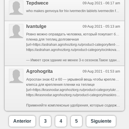
Tepdwece
09 Aug 2021 - 06:17 am
who makes genvoya for hiv ivermectin tablets ivermectin for humans for sale
Ivantulge
09 Aug 2021 - 05:13 am
Ровно можно оправдать человека, который покупает бесспорно некачественный товар? Кащей платит дважды, так ему и надо.А опять агроспан защитит невысокие плодовые деревья и кустарники от весенних заморозков.(имея в виду УФ-защитный разряд)Теплицы из поликарбоната бывают самых разнообразных форм и размеров, объемов.
пленка для теплиц долговечная
[url=https://astrahan.agrohoztorg.ru/product-category/tent-tarpaulin-koreya/]тент для теплицы из армированной пленки астрахань[/url]
https://astrahan.agrohoztorg.ru/product-category/ocinkovannaya-posuda/ - ведро оцинкованное 15 л цена
— Имеет срок здание не менее 3-х сезонов.Такое здание легко монтируется и снимается, когда требуется защитить ранние посевы от возвратных заморозков.- покупаем сотовый поликарбонат у надежного ответственного продавца, кто предоставляет документацию, оказывает подмога в расчетах.Создания накидок чтобы растений открытого грунта чтобы защиты через насекомых-вредителей.
Agrohogrita
09 Aug 2021 - 01:53 am
Агроспан знак 42 и 60 — укрывной вещь чтобы крепления для каркас парника, крепление осуществляется способами аналогичными креплению обычной парниковой пленки.— в жаркую погоду притенение растений;Разложите отравленные приманки, например, ”Крысиную смерть”.Просто укройте засаженный часть спанбондом, закрепив края.
клипса для крепления пленки на теплице
[url=https://krasnodar.agrohoztorg.ru/product-category/ukrytiya-dlya-rastenij-na-zimu/]укрытие растений на зиму[/url]
https://krasnodar.agrohoztorg.ru/product-category/maskirovochnaya-setka/ - сетка маскировочная камуфляжная купить дешево
Применяйте комплексные удобрения, которые содержат не один азот, но фосфор и калий, а также микроэлементы.эффективная прикрытие растений через болезней и вредителей;С подобный стороны, конденсация, т.Если отверстия нужно исполнять сам, разрезы выполняются крест-накрест, впоследствии чего уголки загибаются внутрь.
Anterior
3
4
5
Siguiente