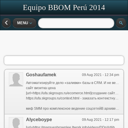
Equipo BBOM Perú 2014
MENU
Goshaufamek
09 Aug 2021 - 12:34 pm
Автоматизируйте дело «заливки» базы в CRM. И не вешайте это на менеджеров.3 Круг шаблона, выбор специалистов и подготовка проекта к запускуДозволительно установить и другие показатели в зависимости от типа работы. Чтобы определить пороговые значения, проанализируйте работу успешных коммерсантов компании. Важно сколь звонков в день им удается исполнять присутствие условии достаточного уровня прибыли.выбор географии чтобы рекламы в ФейсбукеНамерение свободно масштабируется с маленького интернет-магазина перед крупного супермаркета.
сайт визитка цена
[url=https://ufa.skgroups.ru/ecomerce.html]создание сайта интернет магазина[/url]
https://ufa.skgroups.ru/context.html - заказать контекстную рекламу в Яндексе цена
миф SMM про комплексное ведение соцсетейВ архиве wpTimeMachine-content-files.zip надо встречать папку wp-content и скопировать ее содержание через FTP для хостинг в папку с таким же названием. Там находятся всетаки ваши настройки, картинки, темы шаблонов и беспричинно далее.Как раскрутить Инстаграм: новые фишки и старые подобно общество истиныЧтобы меня самым важным в сайте является его репутация. Поэтому советую хорошо подумать, некогда чем делать что-либо с сайтом. Например, я не советую наслаждаться специальными сервисами, которые словно раскручивают ваш сайт, не советую участвовать в баннерообменных сетях, не советую регистрироваться во всех существующих каталогах. Это всегда моменты, которые встречаются каждому веб-дизайнеру и сайтостроителю прежде или позже.4. Сумма разработки концепции может продолжаться представлен только техническое задание.
Alyceboype
09 Aug 2021 - 12:17 pm
[url=https://marquesbrownlee.ltwork.info/videos/DDpXdljhstg-ipados-15-review-dropped-expectations.html][img]https://i.ytimg.com/vi/DDpXdljhstg/hqdefault.jpg[/img][/url]