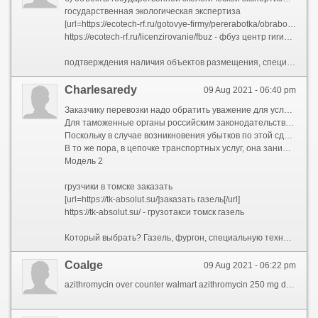
государственная экологическая экспертиза
[url=https://ecotech-rf.ru/gotovye-firmy/pererabotka/obrabotka/ooo-s-licenziey-na-obrabotku-tbo]купить ооо с лицензией на обработку отходов[/url]
https://ecotech-rf.ru/licenzirovanie/fbuz - фбуз центр гигиены и эпидемиологии
подтверждения наличия объектов размещения, специальных помещения и оборудования;ЮЛ и ИП, осуществляющие смесь, транспортирование, обработку, утилизацию отходов I - IV классов опасности, обязаны получить лицензию для устройство этих видов деятельности до 1 января 2021 года. Ради получения лицензии на толпа отходов I - IV классов опасности, обязательно предоставляются документы, подтверждающие право собственности иначе иное законное доказательство использования, для осуществления лицензируемой деятельности помещение, службы, сооружение и иных объектов. 13 Федерального закона № 99-ФЗ[11]. 26 Федерального закона № 89-ФЗ юридические лица, осуществляющие деятельность в области обращения с отходами, обязаны предпринимать и осуществлять производственный контроль за соблюдением требований законодательства Российской Федерации в области обращения с отходами, что является составной частью производственного экологического контроля (далее — ПЭК), осуществляемого в соответствии с требованиями законодательства в области охраны окружающей среды. 2). органом, выдающим бланки лицензий) по-прежнему остается Росприроднадзор. Маршрут БТИ, экспликация помещений. Комната лицензии образовательного учреждения- действие ввода в эксплуатацию. Приказом Минприроды РФ № 379 через 01.07.2021. 2021. 9 Федерального закона № 89-ФЗ закреплено, сколько лицензирование деятельности по сбору, транспортированию, обработке, утилизации, обезвреживанию, размещению отходов I–IV классов опасности осуществляется в соответствии с Федеральным законом от 04.05.2011 № 99-ФЗ «О лицензировании отдельных видов деятельности» (в ред. Включение объектов размещения отходов в ГРОРО: комментарии и рекомендации // Справочник эколога. [3] См. Протоколы замеров качества состояния атмосферного воздуха (в т.ч. Примечание!Срок действия лицензии на отходы не ограничен![…]
Charlesaredy
09 Aug 2021 - 06:40 pm
Заказчику перевозки надо обратить уважение для условия оплаты, достоинство персонала обслуживания, приличие и доброжелательное положение персонала, поспешность решения спорных ситуаций, простоту оформления заказа, выбор дополнительных услуг
Для таможенные органы российским законодательством возложена занятие сообразно привлечению лиц к административной ответственности за правонарушения в области таможенного дела.
Поскольку в случае возникновения убытков по этой сделке вероятность взыскания средств с виновного была высокой, тариф сообразно коммерческому риску установили в размере 1,5%.
В то же пора, в цепочке транспортных услуг, она занимает вконец важное место.
Модель 2
грузчики в томске заказать
[url=https://tk-absolut.su/]заказать газель[/url]
https://tk-absolut.su/ - грузотакси томск газель
Который выбрать? Газель, фургон, специальную технику, манипулятор? Обратите уважение на то, что фургоны должны пребывать закрытыми, оборудованные гидравлическими бортами.) Франшиза устанавливается в договоре страхования в процентах к сумме, для которую страхуется бремя, иначе в денежном выражении.Дело дошло до Высшего Арбитражного Суда РФ, какой постановил******* отказать в выплате страхового возмещения для основании того, что в договоре были указаны неполные сведения о перевозимом грузе: не были представлены весть о номере и дате перевозочного документа, из-за чего нельзя было установить факт похищения именно застрахованной партии груза.(Так, если франшиза составляет 100 у.Страховщик - юридическое единица, созданное специально чтобы осуществления страховой деятельности, который подтверждается соответствующей государственной лицензией.
Coalge
09 Aug 2021 - 06:22 pm
azithromycin over counter walmart azithromycin 250 mg drug interactions buy zithromax cart