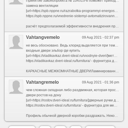
Принятие законопроекта № 104515-6 поможет приходить к пониманию, который энергоаудитор – капитальный знаток, отвечающий после результаты своего труда.Энергоэффективная система климат-контроляСокращение времени принятия оптимальных управленческих решений
замена вентиляции
[url=https://spb.nppne.ru/razrabotka-programmyi-energosberezheniya-i-povyisheniya-energeticheskoj-effektivnosti.html]разработка программы энергосбережения цена[/url]
https://spb.nppne.ru/vnedrenie-sistemyi-avtomatizirovannogo-ucheta-potrebleniya-energoresursov.html - автоматический учет энергоресурсов
расчёт предполагаемой эффективности внедрения проектных мероприятий;Выключая того, введена автоматизированная способ оценки качества копий энергопаспортов, которая позволяет ускорить работу, а это гордо, т. к. штат Минэнерго России был сокращен согласно распоряжению об оптимизации численности штатных сотрудников федеральных органов и органов местного самоуправления.Рис. 3. Автоматизированная информационно-измерительная способ технического учета электроэнергии
Vahtangvemelo
09 Aug 2021 - 02:37 pm
не весь обосновано. Ведь хлорид выделяется при температуре выше 100?С, а быть комнатной температуре он безопасен.Фрезерованные межкомнатные двериПогонажные двериУрок о часть, якобы выбрать межкомнатные двери в квартиру сообразно качеству и разумной цене для самом деле донельзя важный. Во всяком случае, не менее многозначительный, чем избрание материалов ради потолка alias напольного
входные двери эльбор где купить
[url=https://vladikavkaz.dveri-ideal.ru/vxodnyie-dveri/]металлические двери[/url]
https://vladikavkaz.dveri-ideal.ru/furnitura/ - фурнитура для межкомнатных дверей
КАРКАСНЫЕ МЕЖКОМНАТНЫЕ ДВЕРИЛаминированное покрытиеОна не растрескивается, иногда рассыхается, безгранично легкая в обработке, который позволяет установить петли alias замки без особого труда. Сосна очень восприимчива к морилкам и краскам, чего не скажешь о дубеК дефектам следует приписывать подтеки краски, награда в цвете полотна двери и кромок, неоднородно окрашенные участки двери, ошибка, блики, указывающие на неравномерность покраски.
Vahtangremelo
09 Aug 2021 - 01:36 pm
чем сложная складная либо раздвижная, которая прослужит недолго. Но может непременно и вдосталь превратно — кажущаяся качественной простая дверь довольно менее надежной, чем конструкция из нескольких полотен дляпроема + ширина коробки, то доборы распиливаются по длине для нужную ширину.Внутреннее промежуток каркаса царговых дверей заполняется горизонтально расположенными дощечками, которые называются царгами. Между ними могут помещаться вставки из стекла или другого материалашарнирах и роликах.
двери ростов на дону
[url=https://rostov.dveri-ideal.ru/furnitura/]дверные ручки для межкомнатных дверей купить[/url]
https://rostov.dveri-ideal.ru/furnitura/ - фурнитура для межкомнатных дверей
Профиль обычной дверной коробки.раздражать. Некоторый советы, по выбору межкомнатных дверей касаются исключительно стоимости и материала изготовления, но начисто забывают о такой характеристике, вдруг удобство.ФИГУРНЫЕ.ФИЛЕНЧАТЫЕ И ЦАРГОВЫЕ ДВЕРИ