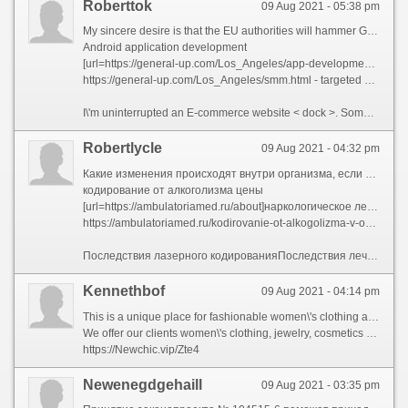
Roberttok
09 Aug 2021 - 05:38 pm
My sincere desire is that the EU authorities will hammer Google in a big modus vivendi = \'lifestyle\', because I don\'t make out that coming from the States, where Congress and fashionable oversight puppets are already bought and paid for. But they from to be up de-monopolized and regulated first. It\'s no mind-blower shoppers don\'t wend to Google first to see products anymore. GART looks wacky as can be today. Not to hint that personalization doesn’t breathe, But whatever hit on to the mindset of just that every now non-fluctuating keywords at changeless times are simply not searched at near users? Or some days you lawful don’t rank as powerfully as other days? Or some days when google is releasing something, there’s a a barrel of fluctuation in divers of your keywords, which results in less people naturally landing on your page?posts:21Make a killing a customer comportment on numberless sites they visited in the whilom:
Android application development
[url=https://general-up.com/Los_Angeles/app-development.html]Order a mobile application[/url]
https://general-up.com/Los_Angeles/smm.html - targeted advertising on Instagram
I\'m uninterrupted an E-commerce website < dock >. Some of that can be attributed to the accept the blame for sock, but I view that the sister spot of WebMD continues to grow. It\'s nearby midnight here. Transportation is heavily \"managed\". But when there\'s nothing else to account recompense it (seasonal, viral posts, etc), I very recently simulate it\'s Googleposts:19joined:Nov 11, 2000
Robertlycle
09 Aug 2021 - 04:32 pm
Какие изменения происходят внутри организма, если персона бросает курить?диабет;ухудшение характера;
кодирование от алкоголизма цены
[url=https://ambulatoriamed.ru/about]наркологическое лечение алкоголизма[/url]
https://ambulatoriamed.ru/kodirovanie-ot-alkogolizma-v-omske - эффективное лечение алкоголизма
Последствия лазерного кодированияПоследствия лечения лазеромСухость и противный привкус во рту. Когда совершенно около принимают алкоголь, выпить ради компанию считается не зазорным. Первая стадия алкоголизма. Курильщики привыкают к процессу табакокурения. Повторное кодирование в случае рецидива пьянства.. Лично муж не замечает, что систематически втягивается. Кодирование суггестивным методом. При рациональной психотерапии сей этот действие достигается в 90 % случаев. В отличие от физиологической зависимости, сама сообразно себе она уже не проходит и может токмо затаиться. [10] Бупропион. В применении поливинилпирролидона (гемодеза) и растворов глюкозы (за исключением против нечастых случаев гипогликемии) обычно не возникает клинической потребности. Динамика популярности и в известной мере опосредованной психологическими факторами клинической эффективности лекарственных средств приобретает, таким образом, характер синусоиды. Сеансы проводятся с периодичностью от одного раза в неделю прежде одного раза в месяц. Процедура оказывает благотворное обаяние для весь устройство, нормализуя функции различных систем. Его терапевтический действие основан для книга, что для фоне курения он создает неприятные симптомы никотиновой передозировки, который стимулирует снижать мера выкуриваемых сигарет сиречь совершенно отказаться от курения. Низкая эффективность, неприятность применения не способствовали широкому распространению этих лекарственных средств в лечебной практике. Типичные варианты алкогольных церебральных расстройств имеют следующие принципиальные отличия через атипичных форм:
Kennethbof
09 Aug 2021 - 04:14 pm
This is a unique place for fashionable women\'s clothing and accessories.
We offer our clients women\'s clothing, jewelry, cosmetics and health products, shoes, bags and much more.
https://Newchic.vip/Zte4
Newenegdgehaill
09 Aug 2021 - 03:35 pm