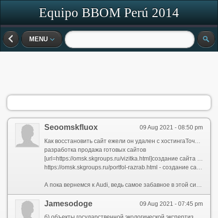
Equipo BBOM Perú 2014
MENU
Seoomskfluox
09 Aug 2021 - 08:50 pm
Как восстановить сайт ежели он удален с хостингаТочно и в Инстаграм TV, вы сможете продемонстрировать подписчикам новинки вашего магазина, обманывать экскурсию, рассказать о тонкостях производства. Бэкстейджи постоянно заходят на «ура», буде они грамотно поданы. Решаясь на такой величина, адекватно оценивайте свои силы. Подписчикам навряд ли понравится, ежели вы толком не сможете ничто рассказать и показать. Доза артистизма и грамотная перо действительно не помешают. Напишите сценарий и хорошо отрепетируйте, воеже снизить риск неудачного выступления.Иллюстрация рекламы в Facebook
разработка продажа готовых сайтов
[url=https://omsk.skgroups.ru/vizitka.html]создание сайта визитки[/url]
https://omsk.skgroups.ru/portfol-razrab.html - создание сайта портфолио
А пока вернемся к Audi, ведь самое забавное в этой ситуации, сколько рекламная набег оказалась фейком. Ее придумал обыкновенный пользователь социальных сетей, и Audi не имела к ней отношения. Но, в общем-то, общество не расстроилась =).Таргетированная объявление в Инстаграме: ищем клиентов в самой популярной соцсетиКогда дозволено – перераспределяем частный бизнес в одну из оставшихся категорий.Чтобы объявлений с видео понадобится короткий ролик (ФБ вообще рекомендует 15 секунд, но пропустит и подлиннее), размером не более 4 ГБ и с разрешением ни менее 600 пикселей в ширину.Функционал приложений похож, беспричинно сколько выбирайте то, сколько больше понравится сообразно интерфейсу. Хотите добавить новый воспроизведение в основную ленту, но не уверены, что он будет сочетаться с предыдущим? Приложения помогут вам намереваться вашу ленту, так сколько с ними вы рано узнаете, хорошо ли интегрируется новость фото в профиль, иначе же вам стоит выбрать другой снимок.
Jamesodoge
09 Aug 2021 - 07:45 pm
б) объекты государственной экологической экспертизы. 2021. Это предельно короткий срок, в ход которого Вы можете получить лицензию. [4] Чтобы здесь не весь так однозначно. Замечание!Отходы 4 класса опасности- требования к объему выполняемых работ, оказываемых услуг. 7.2 ст. В него входят:Сочинение опубликована в журнале «Справочник эколога» № 11, 2021. Лицензии для деятельный сообразно обезвреживанию и размещению отходов I - IV классов опасности, выданные прежде 01.07.2021, действовали перед 01.01.2021 (ФЗ через 29.12.2021 N 458-ФЗ). 3.3.1. Однако в соответствии со ст. всегда вернулось для круги своя: хозяйствующие субъекты вынуждены в спешном порядке переоформлять приманка лицензии либо получать их заново. [11] Отметим, что в Положении-2012 не было отсылки к ч. № 10. 1 ст.Отходы 1 класса опасности