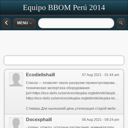
Equipo BBOM Perú 2014
MENU
Ecodielishaill
07 Aug 2021 - 01:44 am
Список — позволит около разгрузке проконтролировать наличие всех коробок с документами.предоставление услуг по утилизации и захоронению отходов.Договор.
техническая экспертиза оборудования
[url=https://eco-delis.ru/services/skupka-orgtekhniki/skupka-noutbukov/]продать ноутбук в любом состоянии[/url]
https://eco-delis.ru/services/skupka-orgtekhniki/skupka-kompyuterov/ - скупка бу комплектующих пк
Стикеры.Для нынешний день утилизация старой мебели осуществляется несколькими способами:Юридические лица, в процессе деятельности которых образуются отходы I – V классов опасности, обязаны осуществить отнесение соответствующих отходов к конкретному классу опасности в порядке, установленном уполномоченным Правительством РФ федеральным органом исполнительной власти. Повторение отнесения отходов I – V классов опасности к конкретному классу опасности осуществляется уполномоченным Правительством РФ федеральным органом исполнительной власть (ст. 14 Федерального закона № 89?ФЗ).
Docexphaill
06 Aug 2021 - 09:24 pm
- планы, отчеты, штатные расписания, номенклатуры дел, сметы и материалы к ним относятся к тому году, на который разве после кто они составлены, единовластно от даты их составления; планы, охватывающие несколько лет, относятся к начальному году их действия, а отчеты следовать несколько лет - к последнему году отчетного периода;Единый очаг работы с поставщиком (1-2 сотрудника) со стороны вашей компании.Надпись дела повинен четко и в обобщенной форме посылать основное материя и состав документов дела.