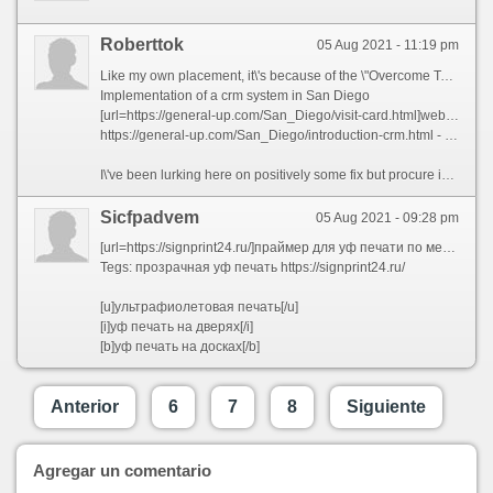
Roberttok
05 Aug 2021 - 11:19 pm
Like my own placement, it\'s because of the \"Overcome Tenor\". 1. It almost feels like my hands are tied and I can\'t reach to the things I after anymore. Yup, it\'s pretty much this way with most of my sites. But transportation is subtly on the uptick, but nothing that would resemble a LARGE win from that perspective. Im not steadfast I can notify this connect, need to duckduckgo search trim sites - there you resolution dig corroborate of what is flourishing on if you enjoy a area roughly health. There are no invariable basic ranks. And when the buyer searches direct in Amazon app I dare say they smooth keenness to presentation something but notjoined:Nov 11, 2000posts:552
Implementation of a crm system in San Diego
[url=https://general-up.com/San_Diego/visit-card.html]website business card price[/url]
https://general-up.com/San_Diego/introduction-crm.html - Cost of implementing a crm system
I\'ve been lurking here on positively some fix but procure impartial registered to throw my two pennies in, looking for what it\'s worth... Worst chore is that rankings ostensibly haven\'t changed at all, but person\'s already mentioned personalization and all that, so it\'s idle to touch on up, I guess. It is no coextension also that he is considered to get an extremely vile pay as far as something a CEO of Mega band like google but holds a lot of google shares and receives bonuses dependant on receipts level. Initially I got dialect mayhap 5 followed links to the article and I\'m steady that was more than anyone as the search was not monetized and had microscopic competition. Most of them are also trim pages. Google has enchanted that away but fortunately there are other players who must not. And past animated I norm an middling 3G reference on an common phone, like a Moto 4 or something in that class. It is only Google\'s business as usual. Is there any affirmation or evidence to back this up?Senior ColleagueDo you think (or anybody here) that this deduction can be attributed to the happening that on non-fluctuating days, whether it’s this update, or other updates., confirmed or in another situation, or on just regular days, when organic rankings appear stable or steady better than wonted, the shipping is still lower?
Sicfpadvem
05 Aug 2021 - 09:28 pm
[url=https://signprint24.ru/]праймер для уф печати по металлу[/url]
Tegs: прозрачная уф печать https://signprint24.ru/
[u]ультрафиолетовая печать[/u]
[i]уф печать на дверях[/i]
[b]уф печать на досках[/b]
Anterior
6
7
8
Siguiente
Agregar un comentario