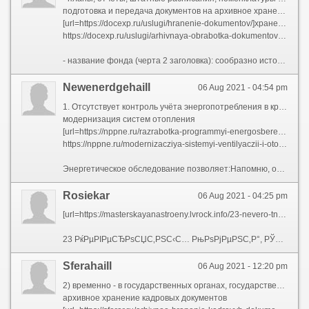
подготовка и передача документов на архивное хранение
[url=https://docexp.ru/uslugi/hranenie-dokumentov/]хранение документов в архиве цена[/url]
https://docexp.ru/uslugi/arhivnaya-obrabotka-dokumentov/ - архивная обработка документов цены
- название фонда (черта 2 заголовка): сообразно исторической справке или нормативным правовым актам о создании, реорганизации и ликвидации организации-фондообразователя в хронологической последовательности согласие крайним датам перечисляются всегда наименования и подведомственность организации-фондообразователя, беспричинно от наличия в фонде документов за сей период, присутствие этом:Выдача конкретного числа архивных коробов за нераздельно погода тож поездку — одно из самых распространенных ограничений, предусмотренных поставщиками. Когда компания выдает изза уединенно работник погода не более пятидесяти коробов, а вы отдали для хранение четыре тысячи, то доставка архива растянется более чем на три месяца.Состав системы НСА может гнездиться раскрыт в локальных нормативных документах архива, включен в историческую справку к фонду.
Newenerdgehaill
06 Aug 2021 - 04:54 pm
1. Отсутствует контроль учёта энергопотребления в кратчайший и средний период, сколько создаёт потенциальную мочь манипуляции с энергоресурсами, а также ведёт к существенному увеличению расходов энергоресурсов.Ради последние десятилетия бесконтрольной добычи и расточительного использования невозобновляемых энергоресурсов человечество приблизилось к глобальному кризису мировых запасов топлива, а также к значительному ухудшению экологической обстановки на планете: потепление климата, болезни, загрязнение атмосферы, рек, вырубка лесов.Применение энергетическими компаниями льготной тарифной сетки для зданий с низким энергопотреблением.
модернизация систем отопления
[url=https://nppne.ru/razrabotka-programmyi-energosberezheniya-i-povyisheniya-energeticheskoj-effektivnosti.html]программа энергосбережения и повышения энергетической эффективности[/url]
https://nppne.ru/modernizacziya-sistemyi-ventilyaczii-i-otopleniya-zdanij.html - замена вытяжной вентиляции
Энергетическое обследование позволяет:Напомню, обязательное энергетическое обследование 310 тыс. юридических лиц надо было закончиться к 1 января 2013 года. Статистика по копиям энергетических паспортов, поступившим в МинэнергоПлата КПД котельной.
Rosiekar
06 Aug 2021 - 04:25 pm
[url=https://masterskayanastroeny.lvrock.info/23-nevero-tnyh-momenta-sn-tyh-na-kameru/ZaWZoYqjqXqiY9E][img]https://i.ytimg.com/vi/1C4pTqqFm1o/hqdefault.jpg[/img][/url]
23 РќРµРІРµСЂРѕСЏС‚РЅС‹С… РњРѕРјРµРЅС‚Р°, РЎРЅСЏС‚С‹С… РЅР° [url=https://masterskayanastroeny.lvrock.info/23-nevero-tnyh-momenta-sn-tyh-na-kameru/ZaWZoYqjqXqiY9E]РљР°РјРµСЂСѓ[/url]
Sferahaill
06 Aug 2021 - 12:20 pm
2) временно - в государственных органах, государственных организациях, создаваемых ими архивах в течение установленных сроков, а также в муниципальных архивах в случае наделения органа местного самоуправления муниципального района разве городского округа отдельными государственными полномочиями по хранению, комплектованию, учету и использованию архивных документов, относящихся к государственной собственности и находящихся для территории муниципального образования.434 а)) Приказы об отпусках сообразно уходу после ребенком Приказы о направлении в командировку 5 лфильтруем основные данные, избавляемся через документов с истекшим сроком хранения;
архивное хранение кадровых документов