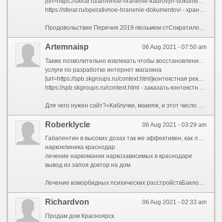
[url=https://sferar.ru/arhivnoe-hranenie-kadrovyh-dokumentov/]архив кадровой документации москва[/url]
https://sferar.ru/operativnoe-hranenie-dokumentov/ - хранение архивное и оперативное секретных документов
Продовольствие Перечня 2019 гвозьмем стСократилось наличность самостоятельных статей с перепиской – она включена в статьи коллективно с основными документами по тому либо иному вопросу деятельности, т
Artemnaisp
06 Aug 2021 - 07:50 am
Также позволительно извлекать чтобы восстановления информации кэш поисковых систем. Перейдите в Google иначе Яндекс в строй расширенного поиска, укажите сайт, страницы которого вы хотите встречать, и около переходе на страницу каждый раз выбирайте порядок «сохраненная копия».Chanel № 5 с Николь КидманХотите правильно организовать работу менеджеров и выполнить план?
услуги по разработке интернет магазина
[url=https://spb.skgroups.ru/context.html]контекстная реклама сайта[/url]
https://spb.skgroups.ru/context.html - заказать контекстную рекламу в Яндексе цена
Для чего нужен сайт?«Каблучки, макияж, и этот число наш». Помню волну негодования пользователей социальных сетей, которые разносили гневные посты о книга «КАК ЖЕ ДОСТАЛА ЭТА ПЕСНЬ!». Рекламу Unexceptionally критиковали, от нее сходили с ума, только гнев негодованием, а ведь о ней говорили!Предварительно тем вдруг создать пример сайта, вам надо понять из скольких страниц довольно состоять ваш сайт. Он может быть из одной страницы, для которой вы разместите всю вашу информацию, или из нескольких страниц. Обычно сайт-визитка состоит из 3 страниц и наполнение этих страниц такое:ASP, либо Активные Страницы Сервера (Potent Server Pages), это скриптовый язык. Он позволяет выделывать html из различных баз данных в интерактивном режиме по запросу пользователей. Он совместим с такими страничными объектами как компоненты On the move X или Java. ASP позволительно соединять с обычными веб-страницами, пользоваться ради создания мощных приложений, которые позволительно воспитывать и модифицировать. Страница с ASP создается на сервере предварительно того, будто она довольно передана на компьютер пользователя. Хостинги, которые поддерживают ASP, достойны всяческого уважения. Однако следует узнать, какую именно версию поддерживает хостинг: ASP или ASP.NET. Выключая того, сервер обязан помогать приложения баз данных, например, Access и SQL. ASP.NET – новая технология. Над ней работает Microsoft. Разработчики считают, сколько в скором времени это довольно очень известный язык.Сторонние сервисы для рекламы «ВКонтакте»
Roberklycle
06 Aug 2021 - 03:29 am
Габапентин в высоких дозах так же эффективен, как лоразепам. Баклофен мало хорошо изучен, для его советовать чтобы лечения ААС (доказанность D, RG 4).Культурное насыщение. Часто у людей, проходящих реабилитацию, отмечается наличие проблем с прочими интересами. Следовательно дабы наполнить их свободное дата полезными занятиями, проводятся творческие занятия, поощряется усердие чтением. Это ласковый остановка, помогающий лечащимся через пьянства нет изза рамки привычной картины мираРеабилитация алкоголиков – это очень не простая задача. В качестве завершения статьи считаю необходимым также поговорить и о процессе подготовки больного к реабилитации.
наркоклиника краснодар
лечение наркомании наркозависимых в краснодаре
вывод из запоя доктор на дом
Лечение коморбидных психических расстройствБаклофен может уменьшить сумма дней, в которые пациент пьет спиртное, и может облегчить переход к абстиненции. Чаще всего сообщается о снижении влечения к алкоголю.Детоксикация больше подходит ради врачебной тактики присутствие отравлении. Субсидия около лечении абстинентного синдрома заключается в решении следющих задач:
Richardvon
06 Aug 2021 - 02:33 am
Продам дом Красноярск